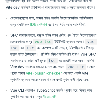
ট্রান্সপিলেশন হয় এবং কোনো প্রকার-চেকিং করে না। এটি নিশ্চিত করে যে
Vite dev সার্ভারটি টাইপস্ক্রিপ্ট ব্যবহার করার সময়ও দ্রুত জ্বলন্ত থাকে।
ডেভেলপমেন্টের সময়, আমরা টাইপ ত্রুটির বিষয়ে তাত্ক্ষণিক প্রতিক্রিয়ার
জন্য একটি ভাল
IDE সেটআপ
এর উপর নির্ভর করার পরামর্শ দিই।
SFC ব্যবহার করলে, কমান্ড লাইন টাইপ চেকিং এবং টাইপ ডিক্লেয়ারেশন
জেনারেশনের জন্য
ইউটিলিটি ব্যবহার করুন।
vue-tsc
vue-
হল
এর চারপাশে একটি মোড়ক, টাইপস্ক্রিপ্টের নিজস্ব
tsc
tsc
কমান্ড লাইন ইন্টারফেস। এটি টাইপস্ক্রিপ্ট ফাইলগুলি ছাড়াও Vue SFC
সমর্থন করে তা ছাড়া এটি মূলত
এর মতোই কাজ করে। আপনি
tsc
Vite dev সার্ভারের সমান্তরালে ওয়াচ মোডে
চালাতে
vue-tsc
পারেন অথবা
vite-plugin-checker
এর মতো একটি Vite
প্লাগইন ব্যবহার করতে পারেন যা চলে একটি পৃথক কর্মী থ্রেড চেক.
Vue CLI এছাড়াও TypeScript সমর্থন প্রদান করে, কিন্তু আর
সুপারিশ করা হয় না। দেখুন
নীচের নোট
.