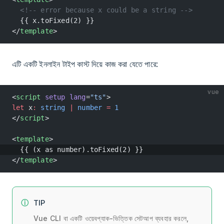
  <!-- error because x could be a string -->
  {{ x.toFixed(2) }}
</
template
>
এটি একটি ইনলাইন টাইপ কাস্ট দিয়ে কাজ করা যেতে পারে:
vue
<
script
 setup
 lang
=
"ts"
>
let
 x
:
 string
 |
 number
 =
 1
</
script
>
<
template
>
  {{ (x as number).toFixed(2) }}
</
template
>
TIP
Vue CLI বা একটি ওয়েবপ্যাক-ভিত্তিক সেটআপ ব্যবহার করলে,