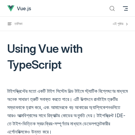
Using Vue with TypeScript has loaded
Skip to content
Vue.js
তালিকা
এই পৃষ্ঠায়
Using Vue with
TypeScript
টাইপস্ক্রিপ্টের মতো একটি টাইপ সিস্টেম বিল্ড টাইমে স্ট্যাটিক বিশ্লেষণের মাধ্যমে
অনেক সাধারণ ত্রুটি সনাক্ত করতে পারে। এটি উত্পাদনে রানটাইম ত্রুটির
সম্ভাবনাকে হ্রাস করে, এবং আমাদেরকে বড় আকারের অ্যাপ্লিকেশনগুলিতে
আরও আত্মবিশ্বাসের সাথে রিফ্যাক্টর কোডের অনুমতি দেয়। টাইপস্ক্রিপ্ট IDE-
তে টাইপ-ভিত্তিক স্বয়ংক্রিয়-সম্পূর্ণতার মাধ্যমে ডেভেলপমেন্টকারীর
এর্গোনমিক্সকেও উন্নত করে।