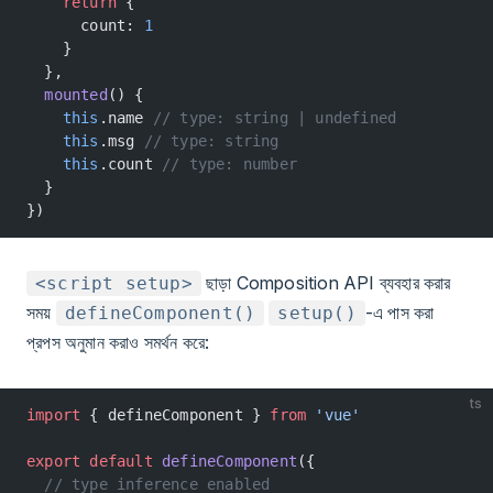
    return
 {
      count: 
1
    }
  },
  mounted
() {
    this
.name 
// type: string | undefined
    this
.msg 
// type: string
    this
.count 
// type: number
  }
})
ছাড়া Composition API ব্যবহার করার
<script setup>
সময়
-এ পাস করা
defineComponent()
setup()
প্রপস অনুমান করাও সমর্থন করে:
ts
import
 { defineComponent } 
from
 'vue'
export
 default
 defineComponent
({
  // type inference enabled