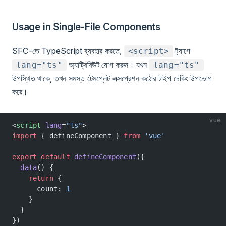
Usage in Single-File Components
SFC-তে TypeScript ব্যবহার করতে,
ট্যাগে
<script>
অ্যাট্রিবিউট যোগ করুন। যখন
lang="ts"
lang="ts"
উপস্থিত থাকে, তখন সমস্ত টেমপ্লেট এক্সপ্রেশন কঠোর টাইপ চেকিং উপভোগ
করে।
vue
<
script
 lang
=
"ts"
>
import
 { defineComponent } 
from
 'vue'
export
 default
 defineComponent
({
  data
() {
    return
 {
      count: 
1
    }
  }
})