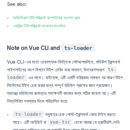
See also:
অফিসিয়াল টাইপস্ক্রিপ্ট কম্পাইলার অপশন ডক্স
এসবিল্ড টাইপস্ক্রিপ্ট সংকলন সতর্কতা
Note on Vue CLI and
ts-loader
Vue CLI-এর মতো ওয়েবপ্যাক-ভিত্তিক সেটআপগুলিতে, মডিউল ট্রান্সফর্ম
পাইপলাইনের অংশ হিসাবে টাইপ চেকিং করা সাধারণ, উদাহরণস্বরূপ
ts-
এর সাথে। যাইহোক, এটি একটি পরিষ্কার সমাধান নয় কারণ টাইপ
loader
সিস্টেমের টাইপ চেক করার জন্য সম্পূর্ণ মডিউল গ্রাফের জ্ঞান প্রয়োজন।
স্বতন্ত্র মডিউলের রূপান্তর পদক্ষেপটি কাজের জন্য সঠিক জায়গা নয়। এটি
নিম্নলিখিত সমস্যার দিকে পরিচালিত করে:
শুধুমাত্র চেক পোস্ট-ট্রান্সফর্ম কোড টাইপ করতে
ts-loader
পারে। এটি আইডিই বা
থেকে আমরা যে ত্রুটিগুলি দেখি
vue-tsc
তার সাথে সারিবদ্ধ নয়, যা সরাসরি উৎস কোডে ফিরে আসে।