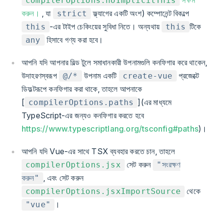
compilerOptions.noImplicitThis
করুন।
, যা
ফ্ল্যাগের একটি অংশ) কম্পোনেন্ট বিকল্পে
strict
-এর টাইপ চেকিংয়ের সুবিধা নিতে। অন্যথায়
টিকে
this
this
হিসাবে গণ্য করা হবে।
any
আপনি যদি আপনার বিল্ড টুলে সমাধানকারী উপনামগুলি কনফিগার করে থাকেন,
উদাহরণস্বরূপ
উপনাম একটি
প্রজেক্টে
@/*
create-vue
ডিফল্টরূপে কনফিগার করা থাকে, তাহলে আপনাকে
[
](এর মাধ্যমে
compilerOptions.paths
TypeScript-এর জন্যও কনফিগার করতে হবে
https://www.typescriptlang.org/tsconfig#paths
)।
আপনি যদি Vue-এর সাথে TSX ব্যবহার করতে চান, তাহলে
সেট করুন
compilerOptions.jsx
"সংরক্ষণ
, এবং সেট করুন
করুন"
থেকে
compilerOptions.jsxImportSource
।
"vue"