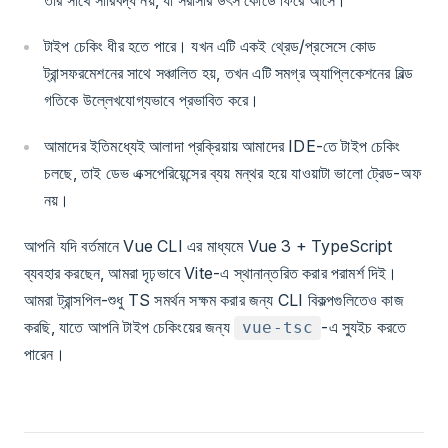
টাইপ চেকিং ধীর হতে পারে। যখন এটি একই থ্রেড/প্রসেসে কোড
ট্রান্সফরমেশনের সাথে সঞ্চালিত হয়, তখন এটি সমগ্র অ্যাপ্লিকেশনের বিল্ড
গতিকে উল্লেখযোগ্যভাবে প্রভাবিত করে।
আমাদের ইতিমধ্যেই আলাদা প্রক্রিয়ায় আমাদের IDE-তে টাইপ চেকিং
চলছে, তাই ডেভ এক্সপেরিয়েন্সের ব্যয় মন্থর হয়ে যাওয়াটা ভালো ট্রেড-অফ
নয়।
আপনি যদি বর্তমানে Vue CLI এর মাধ্যমে Vue 3 + TypeScript
ব্যবহার করছেন, আমরা দৃঢ়ভাবে Vite-এ স্থানান্তরিত করার পরামর্শ দিই।
আমরা ট্রান্সপিল-শুধু TS সমর্থন সক্ষম করার জন্য CLI বিকল্পগুলিতেও কাজ
করছি, যাতে আপনি টাইপ চেকিংয়ের জন্য
-এ স্যুইচ করতে
vue-tsc
পারেন।