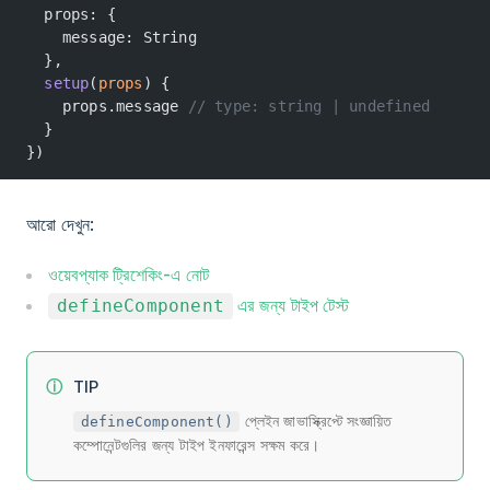
  props: {
    message: String
  },
  setup
(
props
) {
    props.message 
// type: string | undefined
  }
})
আরো দেখুন:
ওয়েবপ্যাক ট্রিশেকিং-এ নোট
এর জন্য টাইপ টেস্ট
defineComponent
TIP
প্লেইন জাভাস্ক্রিপ্টে সংজ্ঞায়িত
defineComponent()
কম্পোনেন্টগুলির জন্য টাইপ ইনফারেন্স সক্ষম করে।