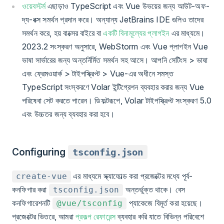
ওয়েবস্টর্ম
এছাড়াও TypeScript এবং Vue উভয়ের জন্য আউট-অফ-
দ্য-বক্স সমর্থন প্রদান করে। অন্যান্য JetBrains IDE গুলিও তাদের
সমর্থন করে, হয় বাক্সের বাইরে বা
একটি বিনামূল্যের প্লাগইন
এর মাধ্যমে।
2023.2 সংস্করণ অনুসারে, WebStorm এবং Vue প্লাগইন Vue
ভাষা সার্ভারের জন্য অন্তর্নির্মিত সমর্থন সহ আসে। আপনি সেটিংস > ভাষা
এবং ফ্রেমওয়ার্ক > টাইপস্ক্রিপ্ট > Vue-এর অধীনে সমস্ত
TypeScript সংস্করণে Volar ইন্টিগ্রেশন ব্যবহার করার জন্য Vue
পরিষেবা সেট করতে পারেন। ডিফল্টরূপে, Volar টাইপস্ক্রিপ্ট সংস্করণ 5.0
এবং উচ্চতর জন্য ব্যবহার করা হবে।
Configuring
tsconfig.json
এর মাধ্যমে স্ক্যাফোল্ড করা প্রজেক্টের মধ্যে পূর্ব-
create-vue
কনফিগার করা
অন্তর্ভুক্ত থাকে। বেস
tsconfig.json
কনফিগারেশনটি
প্যাকেজে বিমূর্ত করা হয়েছে।
@vue/tsconfig
প্রজেক্টের ভিতরে, আমরা
প্রকল্প রেফারেন্স
ব্যবহার করি যাতে বিভিন্ন পরিবেশে