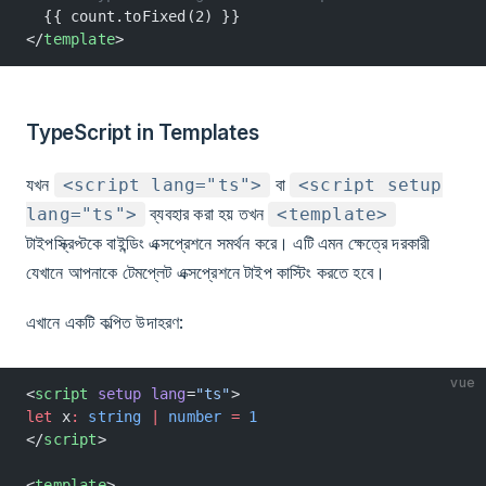
  {{ count.toFixed(2) }}
</
template
>
TypeScript in Templates
যখন
বা
<script lang="ts">
<script setup
ব্যবহার করা হয় তখন
lang="ts">
<template>
টাইপস্ক্রিপ্টকে বাইন্ডিং এক্সপ্রেশনে সমর্থন করে। এটি এমন ক্ষেত্রে দরকারী
যেখানে আপনাকে টেমপ্লেট এক্সপ্রেশনে টাইপ কাস্টিং করতে হবে।
এখানে একটি কল্পিত উদাহরণ:
vue
<
script
 setup
 lang
=
"ts"
>
let
 x
:
 string
 |
 number
 =
 1
</
script
>
<
template
>