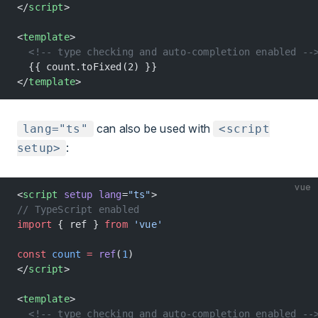
</
script
>
<
template
>
  <!-- type checking and auto-completion enabled --
  {{ count.toFixed(2) }}
</
template
>
can also be used with
lang="ts"
<script
:
setup>
vue
<
script
 setup
 lang
=
"ts"
>
// TypeScript enabled
import
 { ref } 
from
 'vue'
const
 count
 =
 ref
(
1
)
</
script
>
<
template
>
  <!-- type checking and auto-completion enabled --