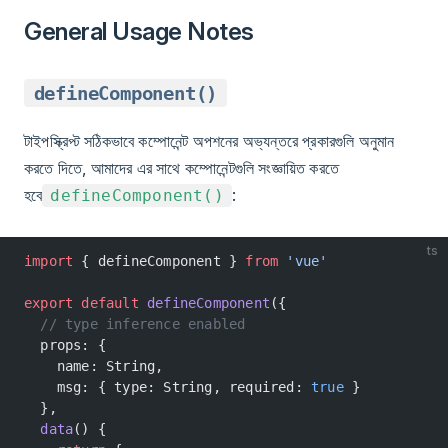
General Usage Notes
defineComponent()
টাইপস্ক্রিপ্ট সঠিকভাবে কম্পোনেন্ট অপশনের অভ্যন্তরে প্রকারগুলি অনুমান
করতে দিতে, আমাদের এর সাথে কম্পোনেন্টগুলি সংজ্ঞায়িত করতে
হবে
:
defineComponent()
ts
import
 { defineComponent } 
from
 'vue'
export
 default
 defineComponent
({
  // type inference enabled
  props: {
    name: String,
    msg: { type: String, required: 
true
 }
  },
  data
() {