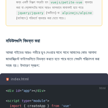
জন্য একটি বিকল্প পদ্ধতি হল
ব্যবহার
vuejs/petite-vue
করা যা প্রেক্ষাপটের সাথে আরও ভালভাবে মানানসই হতে পারে
(অতীতে) বা
jquery/jquery
alpinejs/alpine
(বর্তমানে ) পরিবর্তে ব্যবহার করা যেতে পারে।
মডিউলগুলি বিভক্ত করা
আমরা গাইডের আরও গভীরে ডুব দেওয়ার সাথে সাথে আমাদের কোড আলাদা
জাভাস্ক্রিপ্ট ফাইলগুলিতে বিভক্ত করতে হতে পারে যাতে সেগুলি পরিচালনা করা
সহজ হয়। উদাহরণ স্বরূপ:
index.html
html
<
div
 id
=
"app"
></
div
>
<
script
 type
=
"module"
>
  import
 { createApp } 
from
 'vue'