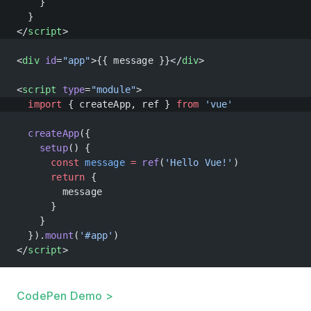
    }
  }
</
script
>
<
div
 id
=
"app"
>{{ message }}</
div
>
<
script
 type
=
"module"
>
  import
 { createApp, ref } 
from
 'vue'
  createApp
({
    setup
() {
      const
 message
 =
 ref
(
'Hello Vue!'
)
      return
 {
        message
      }
    }
  }).
mount
(
'#app'
)
</
script
>
CodePen Demo >