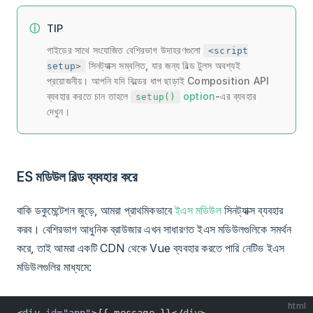
TIP
গাইডের সাথে সংযোজিত বেশিরভাগ উদাহরণগুলো
<script
সিনট্যাক্স সম্বলিত, যার জন্য বিল্ড টুলস অবশ্যই
setup>
প্রয়োজনীয়। আপনি যদি বিল্ডের ধাপ ছাড়াই Composition API
ব্যবহার করতে চান তাহলে
option
-এর ব্যবহার
setup()
দেখুন।
ES মডিউল বিল্ড ব্যবহার করে
বাকি ডকুমেন্টেশন জুড়ে, আমরা প্রাথমিকভাবে
ইএস মডিউল
সিনট্যাক্স ব্যবহার
করব। বেশিরভাগ আধুনিক ব্রাউজার এখন সাধারণত ইএস মডিউলগুলিকে সমর্থন
করে, তাই আমরা একটি CDN থেকে Vue ব্যবহার করতে পারি নেটিভ ইএস
মডিউলগুলির মাধ্যমে:
html