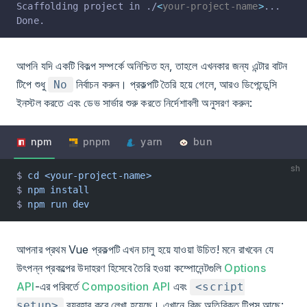
Scaffolding project in ./
<
your-project-name
>
...
Done.
আপনি যদি একটি বিকল্প সম্পর্কে অনিশ্চিত হন, তাহলে এখনকার জন্য এন্টার বাটন
টিপে শুধু
নির্বাচন করুন। প্রকল্পটি তৈরি হয়ে গেলে, আরও ডিপেন্ডেন্সি
No
ইনস্টল করতে এবং ডেভ সার্ভার শুরু করতে নির্দেশাবলী অনুসরণ করুন:
npm
pnpm
yarn
bun
sh
$ 
cd
 <your-project-name>
$ 
npm
 install
$ 
npm
 run
 dev
আপনার প্রথম Vue প্রকল্পটি এখন চালু হয়ে যাওয়া উচিত! মনে রাখবেন যে
উৎপন্ন প্রকল্পের উদাহরণ হিসেবে তৈরি হওয়া কম্পোনেন্টগুলি
Options
API
-এর পরিবর্তে
Composition API
এবং
<script
ব্যবহার করে লেখা হয়েছে। এখানে কিছু অতিরিক্ত টিপস আছে:
setup>