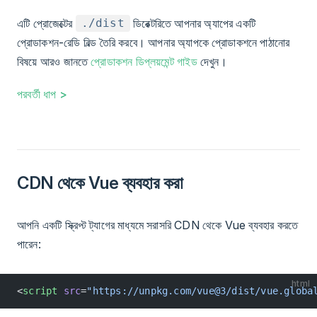
এটি প্রোজেক্টের
ডিরেক্টরিতে আপনার অ্যাপের একটি
./dist
প্রোডাকশন-রেডি বিল্ড তৈরি করবে। আপনার অ্যাপকে প্রোডাকশনে পাঠানোর
বিষয়ে আরও জানতে
প্রোডাকশন ডিপ্লয়মেন্ট গাইড
দেখুন।
পরবর্তী ধাপ >
CDN থেকে Vue ব্যবহার করা
আপনি একটি স্ক্রিপ্ট ট্যাগের মাধ্যমে সরাসরি CDN থেকে Vue ব্যবহার করতে
পারেন:
html
<
script
 src
=
"https://unpkg.com/vue@3/dist/vue.globa