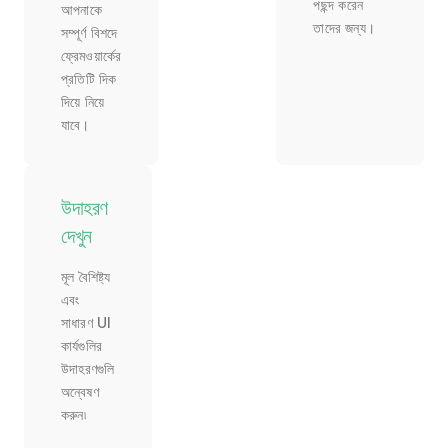
পছন্দ করেন
আপনাকে
তাদের জন্য।
সম্পূর্ণ বিশদে
ফ্রেমওয়ার্কের
প্রতিটি দিক
দিয়ে নিয়ে
যাবে।
উদাহরণ
দেখুন
মূল বৈশিষ্ট্য
এবং
সাধারণ UI
কার্যগুলির
উদাহরণগুলি
অন্বেষণ
করুন৷