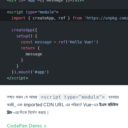
<
div
 id
=
"app"
>{{ message }}</
div
>
<
script
 type
=
"module"
>
  import
 { createApp, ref } 
from
 'https://unpkg.com
  createApp
({
    setup
() {
      const
 message
 =
 ref
(
'Hello Vue!'
)
      return
 {
        message
      }
    }
  }).
mount
(
'#app'
)
</
script
>
লক্ষ্য করুন যে আমরা
ব্যবহার
<script type="module">
করছি, এবং imported CDN URL এর পরিবর্তে Vue-এর
ইএস মডিউল
বিল্ড
-এর দিকে নির্দেশ করছে।
CodePen Demo >