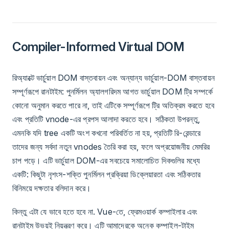
Compiler-Informed Virtual DOM
রিঅ্যাক্টে ভার্চুয়াল DOM বাস্তবায়ন এবং অন্যান্য ভার্চুয়াল-DOM বাস্তবায়ন
সম্পূর্ণরূপে রানটাইম: পুনর্মিলন অ্যালগরিদম আগত ভার্চুয়াল DOM ট্রি সম্পর্কে
কোনো অনুমান করতে পারে না, তাই এটিকে সম্পূর্ণরূপে ট্রি অতিক্রম করতে হবে
এবং প্রতিটি vnode-এর প্রপস আলাদা করতে হবে। সঠিকতা উপরন্তু,
এমনকি যদি tree একটি অংশ কখনো পরিবর্তিত না হয়, প্রতিটি রি-রেন্ডারে
তাদের জন্য সর্বদা নতুন vnodes তৈরি করা হয়, ফলে অপ্রয়োজনীয় মেমরির
চাপ পড়ে। এটি ভার্চুয়াল DOM-এর সবচেয়ে সমালোচিত দিকগুলির মধ্যে
একটি: কিছুটা নৃশংস-শক্তি পুনর্মিলন প্রক্রিয়া ডিক্লেয়ারতা এবং সঠিকতার
বিনিময়ে দক্ষতার বলিদান করে।
কিন্তু এটা যে ভাবে হতে হবে না. Vue-তে, ফ্রেমওয়ার্ক কম্পাইলার এবং
রানটাইম উভয়ই নিয়ন্ত্রণ করে। এটি আমাদেরকে অনেক কম্পাইল-টাইম