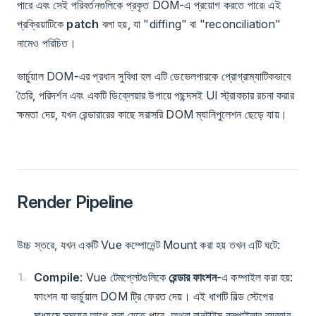
পারে এবং সেই পরিবর্তনগুলিকে প্রকৃত DOM-এ প্রয়োগ করতে পারে৷ এই
প্রক্রিয়াটিকে
patch
বলা হয়, যা "diffing" বা "reconciliation"
নামেও পরিচিত।
ভার্চুয়াল DOM-এর প্রধান সুবিধা হল এটি ডেভেলপারকে প্রোগ্রাম্যাটিকভাবে
তৈরি, পরিদর্শন এবং একটি ডিক্লেয়ার উপায়ে পছন্দসই UI স্ট্রাকচার রচনা করার
ক্ষমতা দেয়, যখন রেন্ডারারের কাছে সরাসরি DOM ম্যানিপুলেশন ছেড়ে যায়।
Render Pipeline
উচ্চ স্তরে, যখন একটি Vue কম্পোনেন্ট Mount করা হয় তখন এটি ঘটে:
Compile
: Vue টেমপ্লেটগুলিকে
রেন্ডার ফাংশন
-এ কম্পাইল করা হয়:
ফাংশন যা ভার্চুয়াল DOM ট্রি ফেরত দেয়। এই ধাপটি বিল্ড স্টেপের
মাধ্যমে সময়ের আগে করা যেতে পারে, অথবা রানটাইম কম্পাইলার ব্যবহার