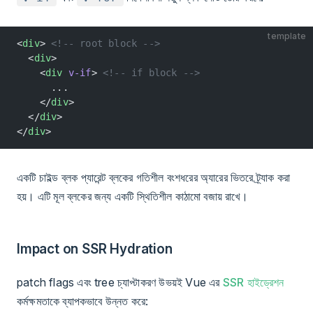
template
<
div
> 
<!-- root block -->
  <
div
>
    <
div
 v-if
> 
<!-- if block -->
      ...
    </
div
>
  </
div
>
</
div
>
একটি চাইল্ড ব্লক প্যারেন্ট ব্লকের গতিশীল বংশধরের অ্যারের ভিতরে ট্র্যাক করা
হয়। এটি মূল ব্লকের জন্য একটি স্থিতিশীল কাঠামো বজায় রাখে।
Impact on SSR Hydration
patch flags এবং tree চ্যাপ্টাকরণ উভয়ই Vue এর
SSR হাইড্রেশন
কর্মক্ষমতাকে ব্যাপকভাবে উন্নত করে: