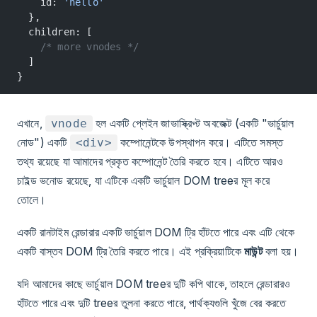
    id: 
'hello'
  },
  children: [
    /* more vnodes */
  ]
}
এখানে,
হল একটি প্লেইন জাভাস্ক্রিপ্ট অবজেক্ট (একটি "ভার্চুয়াল
vnode
নোড") একটি
কম্পোনেন্টকে উপস্থাপন করে। এটিতে সমস্ত
<div>
তথ্য রয়েছে যা আমাদের প্রকৃত কম্পোনেন্ট তৈরি করতে হবে। এটিতে আরও
চাইল্ড ভনোড রয়েছে, যা এটিকে একটি ভার্চুয়াল DOM treeর মূল করে
তোলে।
একটি রানটাইম রেন্ডারার একটি ভার্চুয়াল DOM ট্রি হাঁটতে পারে এবং এটি থেকে
একটি বাস্তব DOM ট্রি তৈরি করতে পারে। এই প্রক্রিয়াটিকে
মাউন্ট
বলা হয়।
যদি আমাদের কাছে ভার্চুয়াল DOM treeর দুটি কপি থাকে, তাহলে রেন্ডারারও
হাঁটতে পারে এবং দুটি treeর তুলনা করতে পারে, পার্থক্যগুলি খুঁজে বের করতে