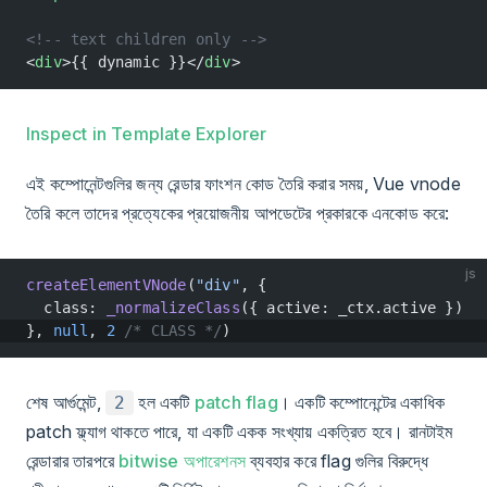
<!-- text children only -->
<
div
>{{ dynamic }}</
div
>
Inspect in Template Explorer
এই কম্পোনেন্টগুলির জন্য রেন্ডার ফাংশন কোড তৈরি করার সময়, Vue vnode
তৈরি কলে তাদের প্রত্যেকের প্রয়োজনীয় আপডেটের প্রকারকে এনকোড করে:
js
createElementVNode
(
"div"
, {
  class: 
_normalizeClass
({ active: _ctx.active })
}, 
null
, 
2
 /* CLASS */
)
শেষ আর্গুমেন্ট,
হল একটি
patch flag
। একটি কম্পোনেন্টের একাধিক
2
patch ফ্ল্যাগ থাকতে পারে, যা একটি একক সংখ্যায় একত্রিত হবে। রানটাইম
রেন্ডারার তারপরে
bitwise অপারেশনস
ব্যবহার করে flag গুলির বিরুদ্ধে