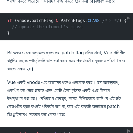
পরীক্ষা করতে পারে যে এটি নির্দিষ্ট কাজ করতে হবে কিনা তা নির্ধারণ করতে:
js
if
 (vnode.patchFlag 
&
 PatchFlags.
CLASS
 /* 2 */
) {
  // update the element's class
}
Bitwise চেক অত্যন্ত দ্রুত হয়. patch flag গুলির সাথে, Vue গতিশীল
বাইন্ডিং সহ কম্পোনেন্টগুলি আপডেট করার সময় প্রয়োজনীয় ন্যূনতম পরিমাণ কাজ
করতে সক্ষম হয়।
Vue একটি vnode-এর বাচ্চাদের ধরনও এনকোড করে। উদাহরণস্বরূপ,
একাধিক রুট নোড রয়েছে এমন একটি টেমপ্লেটকে একটি খণ্ড হিসাবে
উপস্থাপন করা হয়। বেশিরভাগ ক্ষেত্রে, আমরা নিশ্চিতভাবে জানি যে এই রুট
নোডগুলির ক্রম কখনই পরিবর্তন হবে না, তাই এই তথ্যটি রানটাইমে patch
flagহিসাবেও সরবরাহ করা যেতে পারে:
js