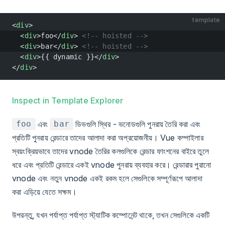
template
<
div
>
  <
div
>foo</
div
> 
<!-- hoisted -->
  <
div
>bar</
div
> 
<!-- hoisted -->
  <
div
>{{ dynamic }}</
div
>
</
div
>
Inspect in Template Explorer
এবং
ডিভগুলি স্থির - ভনোডগুলি পুনরায় তৈরি করা এবং
foo
bar
প্রতিটি পুনরায় রেন্ডারে তাদের আলাদা করা অপ্রয়োজনীয়। Vue কম্পাইলার
স্বয়ংক্রিয়ভাবে তাদের vnode তৈরির কলগুলিকে রেন্ডার ফাংশনের বাইরে তুলে
ধরে এবং প্রতিটি রেন্ডারে একই vnode পুনরায় ব্যবহার করে। রেন্ডারার পুরানো
vnode এবং নতুন vnode একই রকম হলে সেগুলিকে সম্পূর্ণরূপে আলাদা
করা এড়িয়ে যেতে সক্ষম।
উপরন্তু, যখন পর্যাপ্ত পর্যাপ্ত স্ট্যাটিক কম্পোনেন্ট থাকে, তখন সেগুলিকে একটি