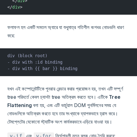
  </
div
>
</
div
>
ফলাফল হল একটি সমতল অ্যারে যা শুধুমাত্র গতিশীল বংশধর নোডগুলি ধারণ
করে:
div (block root)
- div with :id binding
- div with {{ bar }} binding
যখন এই কম্পোনেন্টটিকে পুনরায় রেন্ডার করার প্রয়োজন হয়, তখন এটি সম্পূর্ণ
tree পরিবর্তে কেবল চ্যাপ্টা tree অতিক্রম করতে হবে। এটিকে
Tree
Flattening
বলা হয়, এবং এটি ভার্চুয়াল DOM পুনর্মিলনের সময় যে
নোডগুলিকে অতিক্রম করতে হবে তার সংখ্যাকে ব্যাপকভাবে হ্রাস করে।
টেমপ্লেটের যেকোনো স্ট্যাটিক অংশ কার্যকরভাবে এড়িয়ে যাওয়া হয়।
এবং
নির্দেশাবলী নতুন ব্লক নোড তৈরি করবে:
v-if
v-for