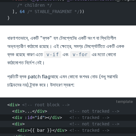
    /* children */
  ], 
64
 /* STABLE_FRAGMENT */
))
}
ধারণাগতভাবে, একটি "ব্লক" হল টেমপ্লেটের একটি অংশ যা স্থিতিশীল
অভ্যন্তরীণ কাঠামো রয়েছে। এই ক্ষেত্রে, সমগ্র টেমপ্লেটটিতে একটি একক
ব্লক রয়েছে কারণ এতে
এবং
এর মতো কোনো
v-if
v-for
কাঠামোগত নির্দেশ নেই।
প্রতিটি ব্লক patch flagআছে এমন কোনো বংশধর নোড (শুধু সরাসরি
চাইল্ডদের নয়) ট্র্যাক করে। উদাহরণ স্বরূপ:
template
<
div
> 
<!-- root block -->
  <
div
>...</
div
>         
<!-- not tracked -->
  <
div
 :
id
=
"
id
"
></
div
>   
<!-- tracked -->
  <
div
>                  
<!-- not tracked -->
    <
div
>{{ bar }}</
div
> 
<!-- tracked -->