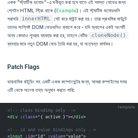
একক "স্ট্যাটিক ভনোড"-এ ঘনীভূত করা হবে যাতে এই সমস্ত নোডের জন্য
প্লেইন HTML স্ট্রিং থাকে (
Example
)। এই স্ট্যাটিক ভনোডগুলি
সরাসরি
সেট করে মাউন্ট করা হয়। তারা প্রাথমিক মাউন্টে
innerHTML
তাদের সংশ্লিষ্ট DOM নোডগুলিও ক্যাশে করে - যদি অ্যাপের একই অংশটি
অন্য কোথাও পুনরায় ব্যবহার করা হয়, তাহলে নেটিভ
cloneNode()
ব্যবহার করে নতুন DOM নোড তৈরি করা হয়, যা অত্যন্ত কার্যকর।
Patch Flags
ডায়নামিক বাইন্ডিং সহ একটি একক কম্পোনেন্টের জন্য, আমরা কম্পাইলের সময়
এটি থেকে অনেক তথ্য অনুমান করতে পারি:
template
<!-- class binding only -->
<
div
 :
class
=
"
{ active }
"
></
div
>
<!-- id and value bindings only -->
<
input
 :
id
=
"
id
"
 :
value
=
"
value
"
>