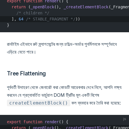
export
 function
 render
() {
  return
 (
_openBlock
(), 
_createElementBlock
(_Fragme
    /* children */
  ], 
64
 /* STABLE_FRAGMENT */
))
}
রানটাইম এইভাবে রুট ফ্র্যাগমেন্টের জন্য চাইল্ড-অর্ডার পুনর্মিলনকে সম্পূর্ণভাবে
এড়িয়ে যেতে পারে।
Tree Flattening
পূর্ববর্তী উদাহরণ থেকে জেনারেট করা কোডটি আরেকবার দেখে নিলে, আপনি লক্ষ্য
করবেন যে প্রত্যাবর্তিত ভার্চুয়াল DOM ট্রিটির মূল একটি বিশেষ
কল ব্যবহার করে তৈরি করা হয়েছে:
createElementBlock()
js
export
 function
 render
() {
  return
 (
_openBlock
(), 
_createElementBlock
(_Fragme