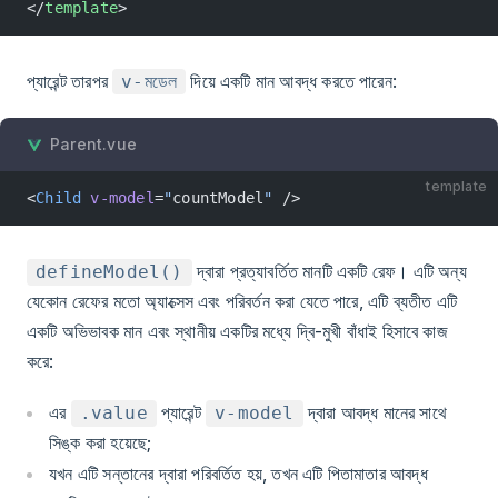
</
template
>
প্যারেন্ট তারপর
দিয়ে একটি মান আবদ্ধ করতে পারেন:
v-মডেল
Parent.vue
template
<
Child
 v-model
=
"
countModel
"
 />
দ্বারা প্রত্যাবর্তিত মানটি একটি রেফ। এটি অন্য
defineModel()
যেকোন রেফের মতো অ্যাক্সেস এবং পরিবর্তন করা যেতে পারে, এটি ব্যতীত এটি
একটি অভিভাবক মান এবং স্থানীয় একটির মধ্যে দ্বি-মুখী বাঁধাই হিসাবে কাজ
করে:
এর
প্যারেন্ট
দ্বারা আবদ্ধ মানের সাথে
.value
v-model
সিঙ্ক করা হয়েছে;
যখন এটি সন্তানের দ্বারা পরিবর্তিত হয়, তখন এটি পিতামাতার আবদ্ধ