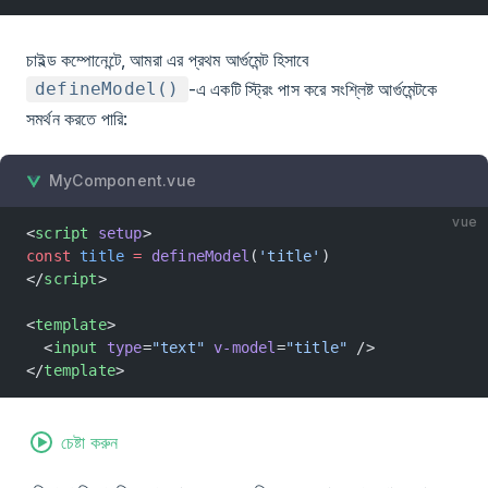
চাইল্ড কম্পোনেন্টে, আমরা এর প্রথম আর্গুমেন্ট হিসাবে
-এ একটি স্ট্রিং পাস করে সংশ্লিষ্ট আর্গুমেন্টকে
defineModel()
সমর্থন করতে পারি:
MyComponent.vue
vue
<
script
 setup
>
const
 title
 =
 defineModel
(
'title'
)
</
script
>
<
template
>
  <
input
 type
=
"text"
 v-model
=
"title"
 />
</
template
>
চেষ্টা করুন