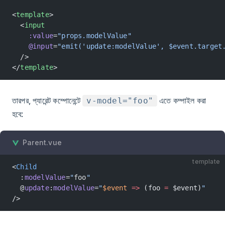
<
template
>
  <
input
    :value
=
"props.modelValue"
    @input
=
"emit('update:modelValue', $event.target
  />
</
template
>
তারপর, প্যারেন্ট কম্পোনেন্টে
এতে কম্পাইল করা
v-model="foo"
হবে:
Parent.vue
template
<
Child
  :
modelValue
=
"
foo
"
  @
update
:
modelValue
=
"
$event
 =>
 (foo 
=
 $event)
"
/>