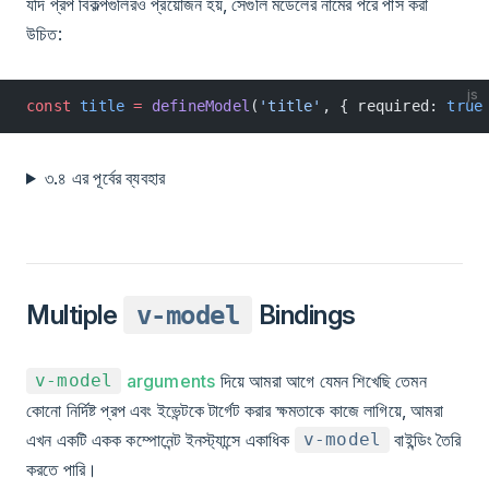
যদি প্রপ বিকল্পগুলিরও প্রয়োজন হয়, সেগুলি মডেলের নামের পরে পাস করা
উচিত:
js
const
 title
 =
 defineModel
(
'title'
, { required: 
true
৩.৪ এর পূর্বের ব্যবহার
Multiple
Bindings
v-model
arguments
দিয়ে আমরা আগে যেমন শিখেছি তেমন
v-model
কোনো নির্দিষ্ট প্রপ এবং ইভেন্টকে টার্গেট করার ক্ষমতাকে কাজে লাগিয়ে, আমরা
এখন একটি একক কম্পোনেন্ট ইনস্ট্যান্সে একাধিক
বাইন্ডিং তৈরি
v-model
করতে পারি।