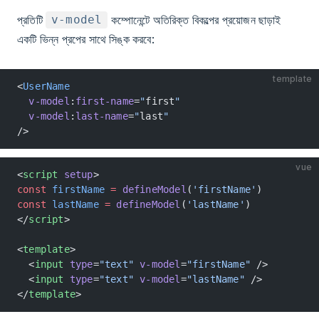
প্রতিটি
কম্পোনেন্টে অতিরিক্ত বিকল্পের প্রয়োজন ছাড়াই
v-model
একটি ভিন্ন প্রপের সাথে সিঙ্ক করবে:
template
<
UserName
  v-model
:
first-name
=
"
first
"
  v-model
:
last-name
=
"
last
"
/>
vue
<
script
 setup
>
const
 firstName
 =
 defineModel
(
'firstName'
)
const
 lastName
 =
 defineModel
(
'lastName'
)
</
script
>
<
template
>
  <
input
 type
=
"text"
 v-model
=
"firstName"
 />
  <
input
 type
=
"text"
 v-model
=
"lastName"
 />
</
template
>