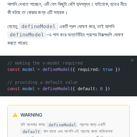
আপনি দেখতে পাচ্ছেন, এটি বেশ কিছুটা বেশি শব্দসমৃদ্ধ। যাইহোক, হুডের নীচে
কী ঘটছে তা বোঝার জন্য এটি সহায়ক।
যেহেতু
একটি প্রপ ঘোষণা করে, তাই আপনি
defineModel
-এ পাস করে অন্তর্নিহিত প্রপের বিকল্পগুলি ঘোষণা
defineModel
করতে পারেন:
js
// making the v-model required
const
 model
 =
 defineModel
({ required: 
true
 })
// providing a default value
const
 model
 =
 defineModel
({ default: 
0
 })
WARNING
যদি আপনার কাছে
প্রপের জন্য একটি
defineModel
মান থাকে এবং আপনি এই প্রপের জন্য অভিভাবক
default