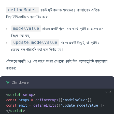
একটি সুবিধাজনক ম্যাক্রো। কম্পাইলার এটিকে
defineModel
নিম্নলিখিতগুলিতে প্রসারিত করে:
নামের একটি প্রপ, যার সাথে স্থানীয় রেফের মান
modelValue
সিঙ্ক করা হয়;
নামের একটি ইভেন্ট, যা স্থানীয়
update:modelValue
রেফের মান পরিবর্তন করা হলে নির্গত হয়।
এইভাবে আপনি ৩.৪ এর আগে উপরে দেখানো একই শিশু কম্পোনেন্টটি বাস্তবায়ন
করবেন:
Child.vue
vue
<
script
 setup
>
const
 props
 =
 defineProps
([
'modelValue'
])
const
 emit
 =
 defineEmits
([
'update:modelValue'
])
</
script
>