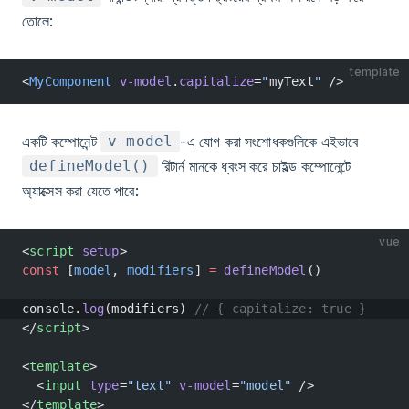
তোলে:
template
<
MyComponent
 v-model
.
capitalize
=
"
myText
"
 />
একটি কম্পোনেন্ট
-এ যোগ করা সংশোধকগুলিকে এইভাবে
v-model
রিটার্ন মানকে ধ্বংস করে চাইল্ড কম্পোনেন্টে
defineModel()
অ্যাক্সেস করা যেতে পারে:
vue
<
script
 setup
>
const
 [
model
, 
modifiers
] 
=
 defineModel
()
console.
log
(modifiers) 
// { capitalize: true }
</
script
>
<
template
>
  <
input
 type
=
"text"
 v-model
=
"model"
 />
</
template
>