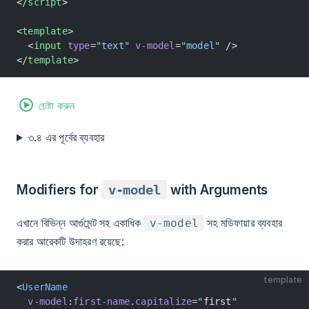
</
script
>
<
template
>
  <
input
 type
=
"text"
 v-model
=
"model"
 />
</
template
>
চেষ্টা করুন
৩.৪ এর পূর্বের ব্যবহার
Modifiers for
v-model
with Arguments
এখানে বিভিন্ন আর্গুমেন্ট সহ একাধিক
সহ মডিফায়ার ব্যবহার
v-model
করার আরেকটি উদাহরণ রয়েছে:
template
<
UserName
  v-model
:
first-name
.
capitalize
=
"
first
"