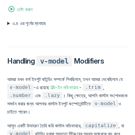
চেষ্টা করুন
৩.৪ এর পূর্বের ব্যবহার
Handling
Modifiers
v-model
আমরা যখন ফর্ম ইনপুট বাইন্ডিং সম্পর্কে শিখছিলাম, তখন আমরা দেখেছিলাম যে
-এ রয়েছে
বিল্ট-ইন মডিফায়ার
-
,
v-model
.trim
এবং
। কিছু ক্ষেত্রে, আপনি কাস্টম সংশোধককে
.number
.lazy
সমর্থন করার জন্য আপনার কাস্টম ইনপুট কম্পোনেন্টটিতে
ও
v-model
চাইতে পারেন।
আসুন একটি উদাহরণ তৈরি করি কাস্টম মডিফায়ার,
, যা
capitalize
বাইন্ডিং দ্বারা প্রদত্ত স্ট্রিংয়ের প্রথম অক্ষরকে বড় করে
v-model