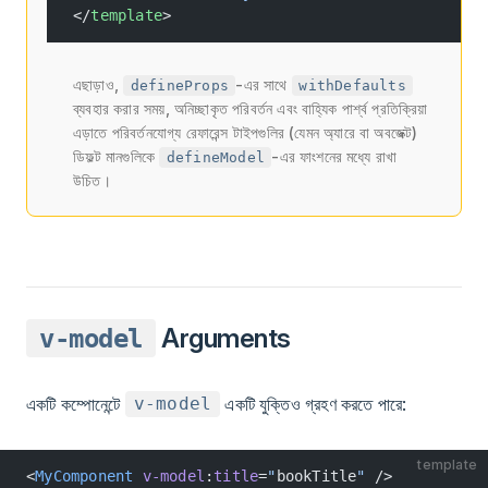
</
template
>
এছাড়াও,
-এর সাথে
defineProps
withDefaults
ব্যবহার করার সময়, অনিচ্ছাকৃত পরিবর্তন এবং বাহ্যিক পার্শ্ব প্রতিক্রিয়া
এড়াতে পরিবর্তনযোগ্য রেফারেন্স টাইপগুলির (যেমন অ্যারে বা অবজেক্ট)
ডিফল্ট মানগুলিকে
-এর ফাংশনের মধ্যে রাখা
defineModel
উচিত।
Arguments
v-model
একটি কম্পোনেন্টে
একটি যুক্তিও গ্রহণ করতে পারে:
v-model
template
<
MyComponent
 v-model
:
title
=
"
bookTitle
"
 />