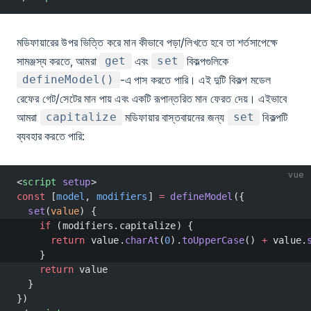
মডিফায়ারের উপর ভিত্তি করে মান কীভাবে পড়া/লিখতে হবে তা শর্তসাপেক্ষে
সামঞ্জস্য করতে, আমরা
এবং
বিকল্পগুলিকে
get
set
-এ পাস করতে পারি। এই দুটি বিকল্প মডেল
defineModel()
রেফের গেট/সেটের মান পায় এবং একটি রূপান্তরিত মান ফেরত দেয়। এইভাবে
আমরা
মডিফায়ার বাস্তবায়নের জন্য
বিকল্পটি
capitalize
set
ব্যবহার করতে পারি:
vue
<
script
 setup
>
const
 [
model
, 
modifiers
] 
=
 defineModel
({
  set
(
value
) {
    if
 (modifiers.capitalize) {
      return
 value.
charAt
(
0
).
toUpperCase
() 
+
 value.
    }
    return
 value
  }
})