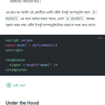
মানটিকেও আপডেট করে।
এর মানে হল আপনি এই রেফটিকে একটি নেটিভ ইনপুট কম্পোনেন্টস সাথে
v-
এর সাথে আবদ্ধ করতে পারেন, একই
ব্যবহার
model
v-model
প্রদান করার সময় নেটিভ ইনপুট কম্পোনেন্টগুলিকে মোড়ানো সহজ করে তোলে:
vue
<
script
 setup
>
const
 model
 =
 defineModel
()
</
script
>
<
template
>
  <
input
 v-model
=
"model"
 />
</
template
>
চেষ্টা করুন
Under the Hood