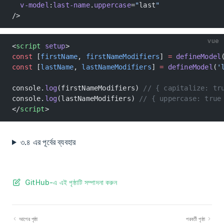
  v-model
:
last-name
.
uppercase
=
"
last
"
/>
vue
<
script
 setup
>
const
 [
firstName
, 
firstNameModifiers
] 
=
 defineModel
const
 [
lastName
, 
lastNameModifiers
] 
=
 defineModel
(
'
console.
log
(firstNameModifiers) 
// { capitalize: tr
console.
log
(lastNameModifiers) 
// { uppercase: true
</
script
>
৩.৪ এর পূর্বের ব্যবহার
GitHub-এ এই পৃষ্ঠাটি সম্পাদনা করুন
আগের পৃষ্ঠা
পরবর্তী পৃষ্ঠা