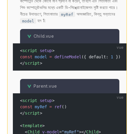
কম্পোনেন্ট থেকে কোনো মান প্রদান না করেন, তাহলে এটি পিতামাতা এবং
শিশু কম্পোনেন্টগুলির মধ্যে একটি ডি-সিঙ্ক্রোনাইজেশন সৃষ্টি করতে পারে।
নীচের উদাহরণে, পিতামাতার
অসংজ্ঞায়িত, কিন্তু সন্তানের
myRef
হল 1:
model
Child.vue
vue
<
script
 setup
>
const
 model
 =
 defineModel
({ default: 
1
 })
</
script
>
Parent.vue
vue
<
script
 setup
>
const
 myRef
 =
 ref
()
</
script
>
<
template
>
  <
Child
 v-model
=
"myRef"
></
Child
>