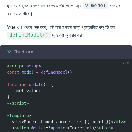
টু-ওয়ে বাইন্ডিং বাস্তবায়ন করতে একটি কম্পোনেন্টে
ব্যবহার
v-model
করা যেতে পারে।
Vue ৩.৪ থেকে শুরু করে, এটি অর্জন করার জন্য প্রস্তাবিত পদ্ধতি হল
ম্যাক্রো ব্যবহার করা:
defineModel()
Child.vue
vue
<
script
 setup
>
const
 model
 =
 defineModel
()
function
 update
() {
  model.value
++
}
</
script
>
<
template
>
  <
div
>Parent bound v-model is: {{ model }}</
div
>
  <
button
 @click
=
"update"
>Increment</
button
>