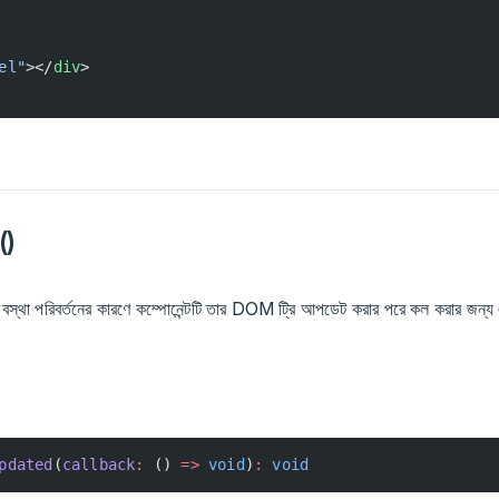
el"
></
div
>
()
 অবস্থা পরিবর্তনের কারণে কম্পোনেন্টটি তার DOM ট্রি আপডেট করার পরে কল করার জন্য
pdated
(
callback
:
 () 
=>
 void
)
:
 void