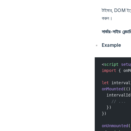
টাইমার, DOM ইভেন্ট
করুন।
সার্ভার-সাইড রেন্ডা
Example
<
script
 setu
import
 { onM
let
 interval
onMounted
(()
  intervalId
    // ...
  })
})
onUnmounted
(