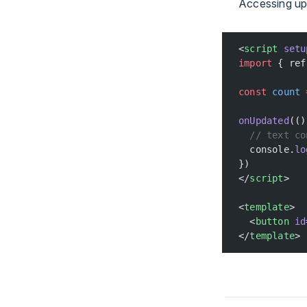
Accessing u
<
script
 setu
import
 { ref
const
 count
 
onUpdated
(()
  // text co
  console.
lo
})
</
script
>
<
template
>
  <
button
 id
</
template
>