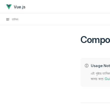
Composition API: Lifecycle Hooks has loaded
Skip to content
Vue.js
তালিকা
Compos
Usage No
এই পৃষ্ঠায় তাল
জানার জন্য
Gu