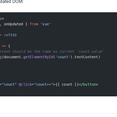
pdated DOM:
p
>
, onUpdated } 
from
 'vue'
=
 ref
(
0
)
 
=>
 {
ntent should be the same as current `count.value`
g
(document.
getElementById
(
'count'
).textContent)
=
"count"
 @click
=
"count++"
>{{ count }}</
button
>