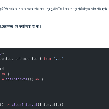
 লিসেনার বা সার্ভার সংযোগের মতো ম্যানুয়ালি তৈরি করা পার্শ্ব প্রতিক্রিয়াগুলি পরিষ্কা
রিংয়ের সময় এই হুকটি বলা হয় না।
p
>
ounted, onUnmounted } 
from
 'vue'
Id
 
=>
 {
 
=
 setInterval
(() 
=>
 {
() 
=>
 clearInterval
(intervalId))