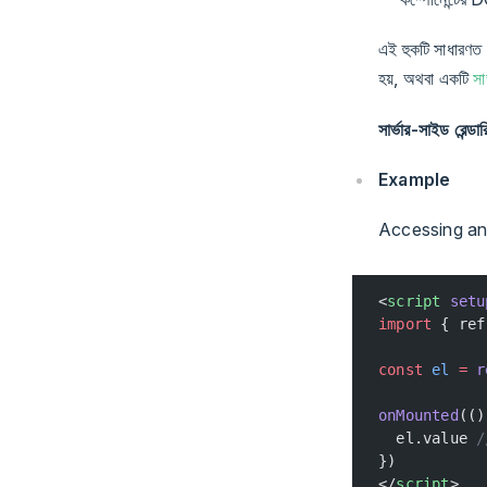
এই হুকটি সাধারণত প
হয়, অথবা একটি
সা
সার্ভার-সাইড রেন্ডা
Example
Accessing an 
<
script
 setu
import
 { ref
const
 el
 =
 r
onMounted
(()
  el.value 
/
})
</
script
>