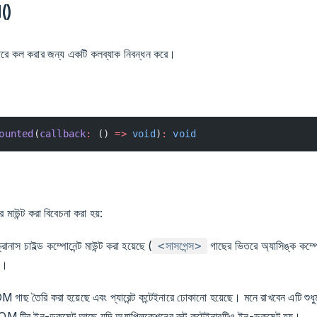
()
র পরে কল করার জন্য একটি কলব্যাক নিবন্ধন করে।
ounted
(
callback
:
 () 
=>
 void
)
:
 void
 মাউন্ট করা বিবেচনা করা হয়:
রোনাস চাইল্ড কম্পোনেন্ট মাউন্ট করা হয়েছে (
গাছের ভিতরে অ্যাসিঙ্ক কম্পোন
<সাসপেন্স>
়)।
গাছ তৈরি করা হয়েছে এবং প্যারেন্ট কন্টেইনারে ঢোকানো হয়েছে। মনে রাখবেন এটি শুধুম
OM ট্রি ইন-ডকুমেন্ট আছে যদি অ্যাপ্লিকেশনের রুট কন্টেইনারটিও ইন-ডকুমেন্ট হয়।