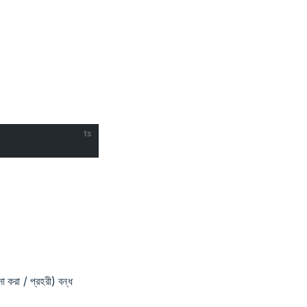
ts
া করা / প্রহরী) বন্ধ