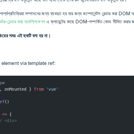
ার্শ্বপ্রতিক্রিয়া সম্পাদনের জন্য ব্যবহৃত হয় যার জন্য কম্পোনেন্টস রেন্ডার করা DOM অ
র্ভার-রেন্ডার করা অ্যাপ্লিকেশন
এ ক্লায়েন্টের কাছে DOM-সম্পর্কিত কোড সীমিত করার 
রিংয়ের সময় এই হুকটি বলা হয় না।
element via template ref:
p
>
, onMounted } 
from
 'vue'
ef
()
 
=>
 {
/ <div>