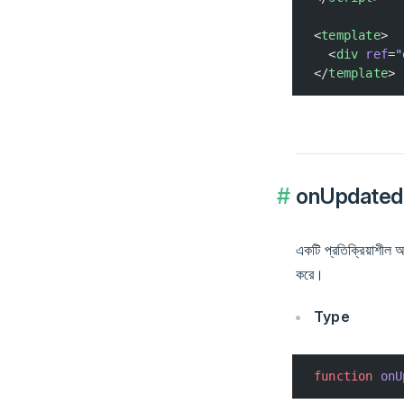
<
template
>
  <
div
 ref
=
"
</
template
>
onUpdated
একটি প্রতিক্রিয়াশীল
করে।
Type
function
 onU