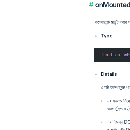
onMounted
কম্পোনেন্ট মাউন্ট করা
Type
function
 onM
Details
একটি কম্পোনেন্ট পরে
এর সমস্ত সিঙ্ক্
অন্তর্ভুক্ত নয
এর নিজস্ব DOM 
কম্পোনেন্টের D